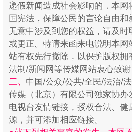
递假新闻造成社会影响的，本网
国宪法，保障公民的言论自由和
无意中涉及到您的权益，请及时
揭开“小金库”的免责幌子
或更正。特请来函来电说明本网
站有权先行撤除，以保护版权拥有者
法制/新闻网等传媒网站衷心致谢
二、
中国/公众/公共/全民/法治
传媒（北京）有限公司独家协办
电视台友情链接，授权合法、健
受贿1.44亿！段成刚被判无期
从幼儿
源，并可添加相应链接。