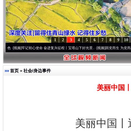
1
2
3
4
5
6
7
8
9
10
频]
牢记初心使命 奋进复兴征程丨宝塔山下好光景..
·[视频]
因党而生 为党而战——百年“
首页
»
社会/身边事件
美丽中国丨
美丽中国丨