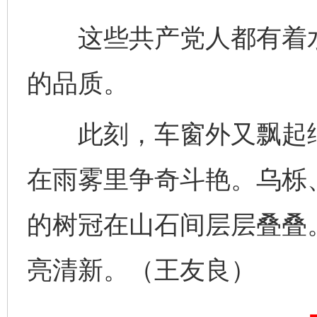
这些共产党人都有着水
的品质。
此刻，车窗外又飘起细
在雨雾里争奇斗艳。乌栎
完善运行机制助力责任有效落实
一纸欠条
的树冠在山石间层层叠叠
亮清新。（王友良）