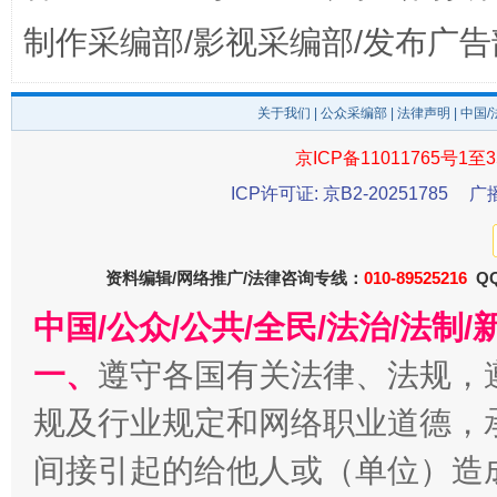
制作采编部/影视采编部/发布广告
东山县通报“牛蛙产品抗生素超标问题”
法
关于我们
|
公众采编部
|
法律声明
| 中国
京ICP备11011765号1至3
ICP许可证: 京B2-20251785
广
资料编辑/网络推广/法律咨询专线：
010-89525216
QQ
中国/公众/公共/全民/法治/法
千年窑火 生生不息
一
一、
遵守各国有关法律、法规，
规及行业规定和网络职业道德，
间接引起的给他人或（单位）造