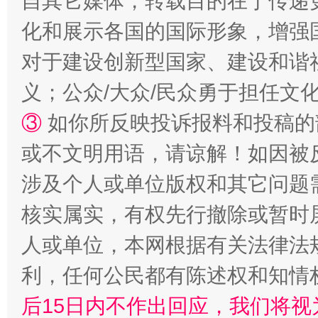
自其它媒体，转载目的在于传递
化和展示各国的国际形象，增强
完善运行机制助力责任有效落实
行
对于建设创新型国家、建设和谐
义；公众/大众/民众勇于担任文
③
如你所反映投诉报料和投稿的
或不文明用语，请谅解！如因被
涉及个人或单位版权和其它问题
核实属实，有权先行撤除或暂时
法徽映军营 权益有保障
让
人或单位，本网根据有关法律法
利，任何公民都有陈述权和知情
后15日内不作出回应，我们将视