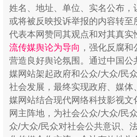
姓名、地址、单位、实名公布，让
或将被反映投诉举报的内容转至
代表本网赞同其观点和对其真实
流传媒舆论为导向
，强化反腐和
一批国家标准开始实施
从
营造良好舆论氛围。通过中国公共
媒网站架起政府和公众/大众/民
社会发展，最终实现政府、媒体、
媒网站结合现代网络科技影视文
网主阵地，为社会公众/大众/民
众/大众/民众对社会公共意识、
以产业富民促振兴
酒驾