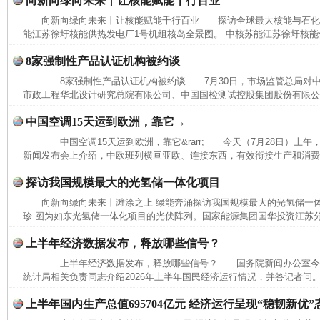
向新向绿向未来丨让核能赋能千行百业
向新向绿向未来丨让核能赋能千行百业——探访全球最大核能与石
能江苏徐圩核能供热发电厂1号机组核岛全景图。 中核苏能江苏徐圩核能供
8家强制性产品认证机构被约谈
完善运行机制助力责任有效落实
行
8家强制性产品认证机构被约谈 7月30日，市场监管总局对中
市政工程华北设计研究总院有限公司、中国国检测试控股集团股份有限公司
中国空调15天运到欧洲，靠它→
中国空调15天运到欧洲，靠它&rarr; 今天（7月28日）上
新闻发布会上介绍，中欧班列横亘亚欧、连接东西，有效衔接生产和消费，
探访我国规模最大的光氢储一体化项目
向新向绿向未来丨滩涂之上 绿能奔涌探访我国规模最大的光氢储一
珍 图为如东光氢储一体化项目的光伏阵列。国家能源集团国华投资江苏
上半年经济数据发布，释放哪些信号？
上半年经济数据发布，释放哪些信号？ 国务院新闻办公室今
法徽映军营 权益有保障
让
统计局相关负责同志介绍2026年上半年国民经济运行情况，并答记者问。
上半年国内生产总值695704亿元 经济运行呈现“稳韧新优”