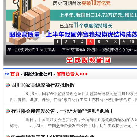
1
2
3
4
5
6
7
8
9
10
·[视频]
因党而生 为党而战——百年“纪”事⑧加强纪律..
·[视频]
牢记初心使命 奋进复兴征
首页
- 财经/企业公司 -
省市负责人>>>
四川10家县级农商行获批解散
8月3日，国家金融监督管理总局四川监管局批复同意四川10家
四川青神、洪雅、丹棱、仁寿4家农商行由眉山农村商业银行吸收合并，四
行业协会接连发公告，一批“大师”“名师”退场！
近日，中国烹饪协会连发公告，全面清理并撤销此前颁发的"大师""
称号。 7月23日，中国烹饪协会发布公告明确，历年由该协会评定、颁