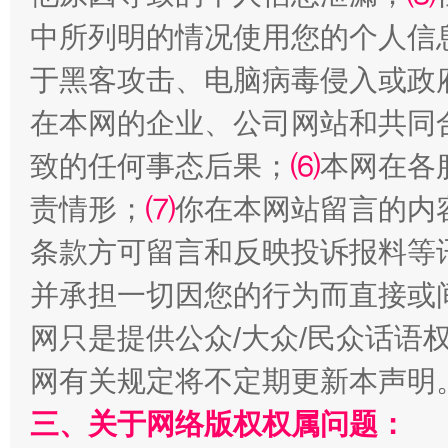
中所列明的情况使用您的个人信
于黑客攻击、电脑病毒侵入或政
在本网的企业、公司网站和共同
致的任何事态后果；
⑹
本网在各
镜头丨大暑三秋近
山西：不
责情形；
⑺
你在本网站留言的内
条款方可留言和反映投诉报料等
并承担一切因您的行为而直接或
网只是提供公众/大众/民众话语
网有关规定将不定期更新本声明
三、关于网络版权权属问题：
如何以同查同治破解风腐交织难题
养老服务