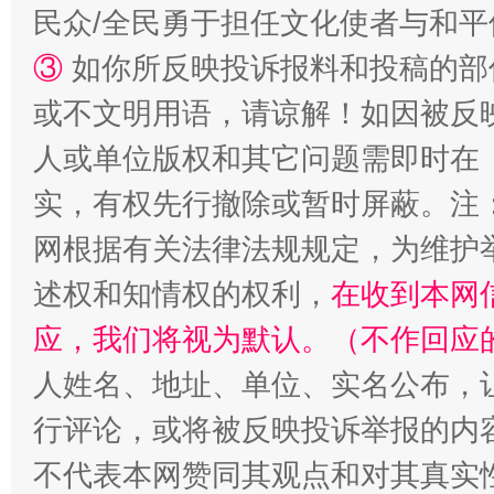
民众/全民勇于担任文化使者与和
③
如你所反映投诉报料和投稿的部
或不文明用语，请谅解！如因被反
人或单位版权和其它问题需即时在
扯下公款旅游的“隐身衣”
如何以同
实，有权先行撤除或暂时屏蔽。注
网根据有关法律法规规定，为维护
述权和知情权的权利，
在收到本网
应，我们将视为默认。（不作回应
人姓名、地址、单位、实名公布，让
行评论，或将被反映投诉举报的内
不代表本网赞同其观点和对其真实
“蜀中异人”王建安的艺术幻境