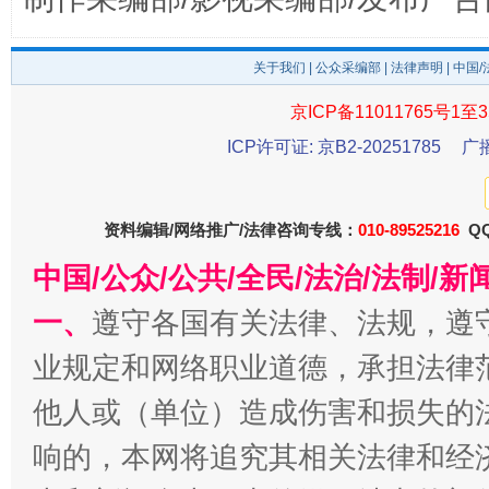
关于我们
|
公众采编部
|
法律声明
| 中国
京ICP备11011765号1至3
东山县通报“牛蛙产品抗生素超标问题”
法
ICP许可证: 京B2-20251785
广
资料编辑/网络推广/法律咨询专线：
010-89525216
QQ
中国/公众/公共/全民/法治/法制/
一、
遵守各国有关法律、法规，遵
业规定和网络职业道德，承担法律
他人或（单位）造成伤害和损失的
千年窑火 生生不息
一
响的，本网将追究其相关法律和经