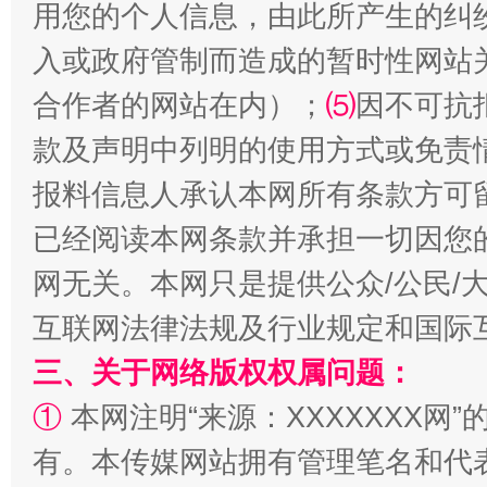
用您的个人信息，由此所产生的纠
受贿1.44亿！段成刚被判无期
从幼儿
入或政府管制而造成的暂时性网站
合作者的网站在内）；
⑸
因不可抗
款及声明中列明的使用方式或免责
报料信息人承认本网所有条款方可
已经阅读本网条款并承担一切因您
网无关。本网只是提供公众/公民/
全民健身五年计划来了！等你上场
互联网法律法规及行业规定和国际
三、关于网络版权权属问题：
①
本网注明“来源：XXXXXXX网”
有。本传媒网站拥有管理笔名和代