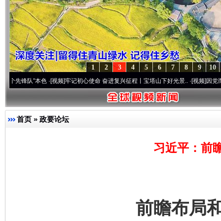
1
2
3
4
5
6
7
8
9
10
队”本色
·[视频]
牢记初心使命 奋进复兴征程丨宝塔山下好光景..
·[视频]
因党而生 为党而战
首页
»
政要论坛
习近平：前
前瞻布局