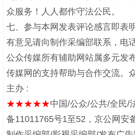
“蜀中异人”王建安的艺术幻境
众服务！人人都作守法公民。
七、参与本网发表评论感言即表明
有意见请向制作采编部联系，电话：0
公众传媒所有辅助网站属多元发
传媒网的支持帮助与合作交流。
主办 :
完善运行机制助力责任有效落实
一纸欠条
★★★★★
中国/公众/公共/全民/
备11011765号1至52，京公网安备：
制作采编部/影视采编部/发布广告