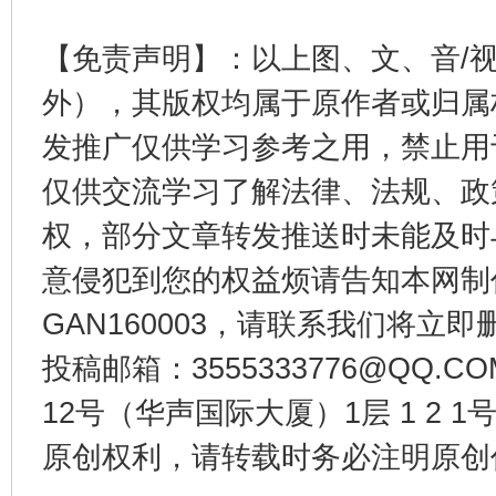
【免责声明】：以上图、文、音/
外），其版权均属于原作者或归属
发推广仅供学习参考之用，禁止用
东山县通报“牛蛙产品抗生素超标问题”
法
仅供交流学习了解法律、法规、政
权，部分文章转发推送时未能及时
意侵犯到您的权益烦请告知本网制作采编
GAN160003，请联系我们将立即删
投稿邮箱：3555333776@QQ
12号（华声国际大厦）1层 1 2
原创权利，请转载时务必注明原创作
千年窑火 生生不息
一