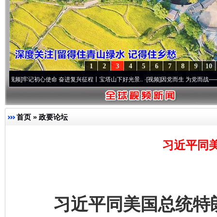
1
2
3
4
5
6
7
8
9
10
命 奋进复兴征程丨宝塔山下好光景..
·[视频]
因党而生 为党而战——百年“纪”事⑧加强纪律
首页
»
政要论坛
习近平同
习近平同美国总统特