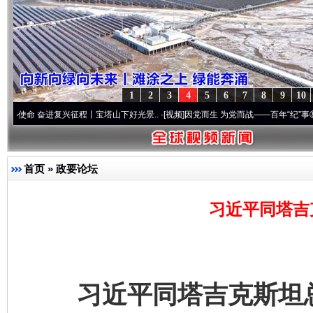
1
2
3
4
5
6
7
8
9
10
奋进复兴征程丨宝塔山下好光景..
·[视频]
因党而生 为党而战——百年“纪”事⑧加强纪律..
首页
»
政要论坛
习近平同塔吉
习近平同塔吉克斯坦总