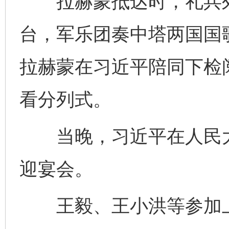
拉赫蒙抵达时，礼兵列
台，军乐团奏中塔两国国
完善运行机制助力责任有效落实
一纸欠条
拉赫蒙在习近平陪同下检
看分列式。
当晚，习近平在人民大
迎宴会。
东山县通报“牛蛙产品抗生素超标问题”
法
王毅、王小洪等参加