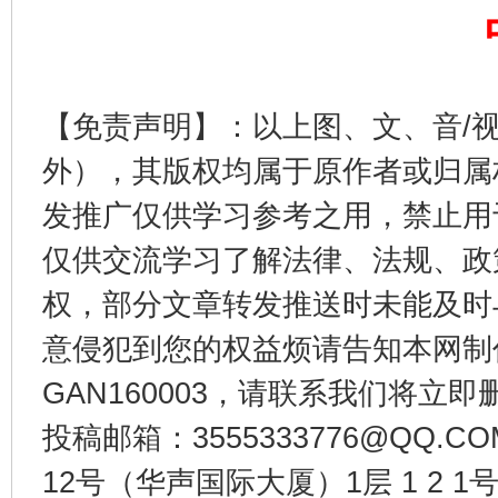
【免责声明】：以上图、文、音/
外），其版权均属于原作者或归属
千年窑火 生生不息
一
发推广仅供学习参考之用，禁止用
仅供交流学习了解法律、法规、政
权，部分文章转发推送时未能及时
意侵犯到您的权益烦请告知本网制作采编
GAN160003，请联系我们将立即删
投稿邮箱：3555333776@QQ
12号（华声国际大厦）1层 1 2
揭开“小金库”的免责幌子