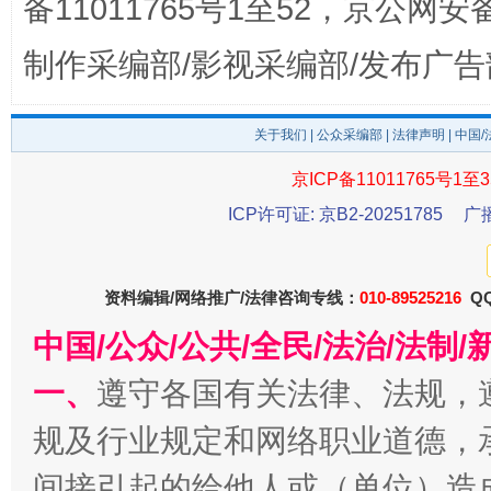
备11011765号1至52，京公网安备：
制作采编部/影视采编部/发布广告
千年窑火 生生不息
关于我们
|
公众采编部
|
法律声明
| 中国
一
京ICP备11011765号1至3
ICP许可证: 京B2-20251785
广
资料编辑/网络推广/法律咨询专线：
010-89525216
QQ
中国/公众/公共/全民/法治/法
一、
遵守各国有关法律、法规，
揭开“小金库”的免责幌子
规及行业规定和网络职业道德，
间接引起的给他人或（单位）造