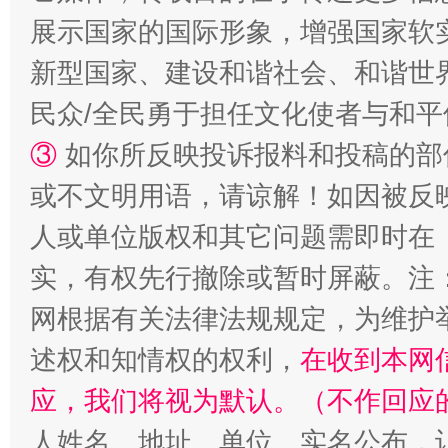
国家大学科技园优化重塑工作
展示国家的国际形象，增强国家软
新型国家、建设和谐社会、和谐世界
民众/全民勇于担任文化使者与和
③
如你所反映投诉报料和投稿的部
或不文明用语，请谅解！如因被反
人或单位版权和其它问题需即时在
实，有权先行撤除或暂时屏蔽。注
扯下公款旅游的“隐身衣”
如何以同
网根据有关法律法规规定，为维护
述权和知情权的权利，
在收到本网
应，我们将视为默认。（不作回应
人姓名、地址、单位、实名公布，让