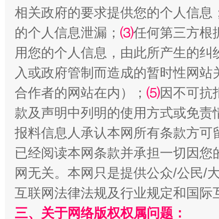
相关政府的要求提供您的个人信息
的个人信息泄漏；
⑶
任何第三方根
用您的个人信息，由此所产生的纠
受贿1.44亿！段成刚被判无期
从幼儿
入或政府管制而造成的暂时性网站
合作者的网站在内）；
⑸
因不可抗
款及声明中列明的使用方式或免责
报料信息人承认本网所有条款方可
已经阅读本网条款并承担一切因您
网无关。本网只是提供公众/公民/
全民健身五年计划来了！等你上场
互联网法律法规及行业规定和国际
三、关于网络版权权属问题：