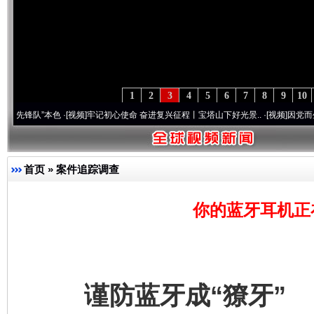
1
2
3
4
5
6
7
8
9
10
队”本色
·[视频]
牢记初心使命 奋进复兴征程丨宝塔山下好光景..
·[视频]
因党而生 为党而
首页
»
案件追踪调查
你的蓝牙耳机正
谨防蓝牙成“獠牙”