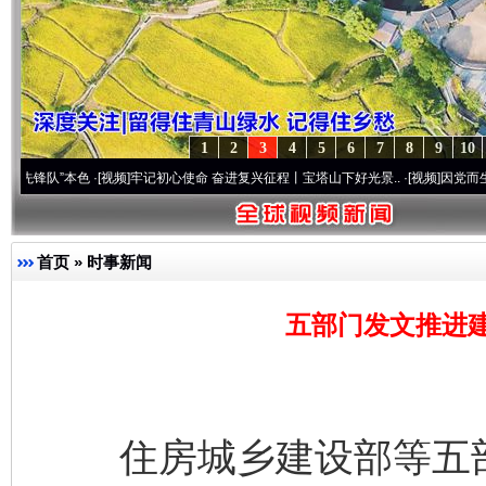
1
2
3
4
5
6
7
8
9
10
本色
·[视频]
牢记初心使命 奋进复兴征程丨宝塔山下好光景..
·[视频]
因党而生 为党而战—
首页
»
时事新闻
五部门发文推进建
住房城乡建设部等五部