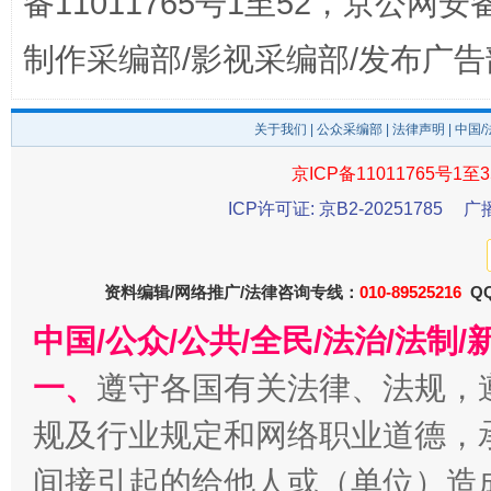
备11011765号1至52，京公网安备：
制作采编部/影视采编部/发布广告
关于我们
|
公众采编部
|
法律声明
| 中国
东山县通报“牛蛙产品抗生素超标问题”
法
京ICP备11011765号1至3
ICP许可证: 京B2-20251785
广
资料编辑/网络推广/法律咨询专线：
010-89525216
QQ
中国/公众/公共/全民/法治/法
一、
遵守各国有关法律、法规，
规及行业规定和网络职业道德，
千年窑火 生生不息
一
间接引起的给他人或（单位）造