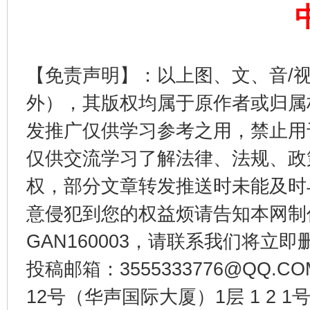
【免责声明】：以上图、文、音/
外），其版权均属于原作者或归属
东山县通报“牛蛙产品抗生素超标问题”
法
发推广仅供学习参考之用，禁止用
仅供交流学习了解法律、法规、政
权，部分文章转发推送时未能及时
意侵犯到您的权益烦请告知本网制作采编
GAN160003，请联系我们将立即删
投稿邮箱：3555333776@QQ
12号（华声国际大厦）1层 1 2
千年窑火 生生不息
一