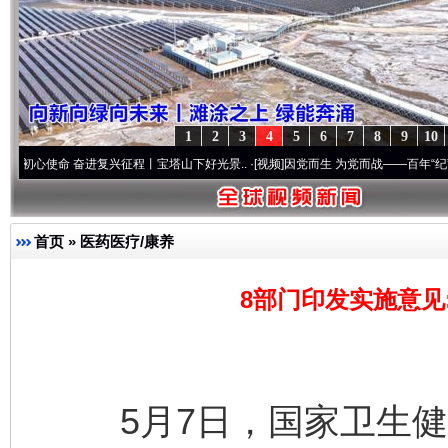
1
2
3
4
5
6
7
8
9
10
 奋进复兴征程丨宝塔山下好光景..
·[视频]
因党而生 为党而战——百年“纪”事⑧加强纪律
首页
»
医药医疗/康养
8部门印发实施意见
5月7日，国家卫生健