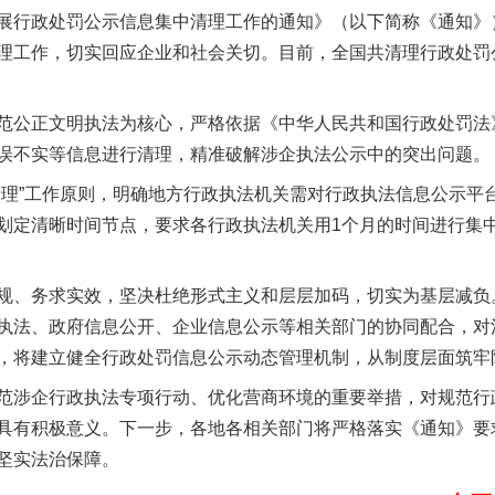
展行政处罚公示信息集中清理工作的通知》（以下简称《通知》
理工作，切实回应企业和社会关切。目前，全国共清理行政处罚公示
公正文明执法为核心，严格依据《中华人民共和国行政处罚法
误不实等信息进行清理，精准破解涉企执法公示中的突出问题。
”工作原则，明确地方行政执法机关需对行政执法信息公示平
实
一纸欠条伤亲情 巡回调解促和解..
划定清晰时间节点，要求各行政执法机关用1个月的时间进行集
、务求实效，坚决杜绝形式主义和层层加码，切实为基层减负
执法、政府信息公开、企业信息公示等相关部门的协同配合，对
，将建立健全行政处罚信息公示动态管理机制，从制度层面筑牢
涉企行政执法专项行动、优化营商环境的重要举措，对规范行
具有积极意义。下一步，各地各相关部门将严格落实《通知》要
坚实法治保障。
题”
法徽映军营 权益有保障