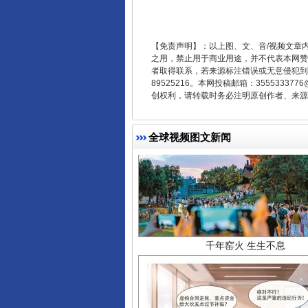
【免责声明】：以上图、文、音/视频文章
之用，禁止用于商业用途，并不代表本网赞
者取得联系，若来源标注错误或无意侵犯到您的
89525216。本网投稿邮箱：355533
创权利，请转载时务必注明原创作者、来源：
全球视频图文新闻
千年窑火 生生不息