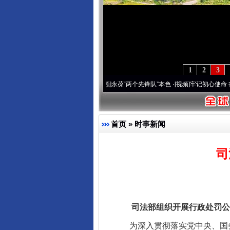
1
2
3
周年 深刻改变雪域高原..
·[视频]
永葆“两个先锋队”本色
·[视频]
牢记初心使命 奋进复兴
首页
»
时事新闻
司
司法部组织开展行政处罚公示
为深入贯彻落实党中央、国务