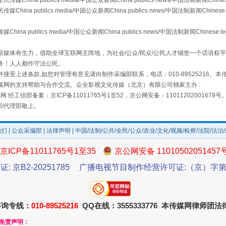
a publics media/中国公众新闻China publics news/中国法制新闻Chinese
 publics media/中国公众新闻China publics news/中国法制新闻Chinese 
publics media/中国公众新闻China publics news/中国法制新闻Chinese l
媒体有生力，借助全球互联网主阵地，为社会/公众/民众/公民人才铺垫一个话语权平
务！人人都作守法公民。
接受上述条款,如您对管理有意见请向制作采编部联系，电话：010-89525216。
场
事关残疾人未来5年
媒网的支持帮助与合作交流。众全影视文化传媒（北京）有限公司独家主办 :
网 经工信部备案：京ICP备11011765号1至52，京公网安备：11011202001678号
部/代理部敬上。
我们
|
公众采编部
|
法律声明
| 中国/法制/公共/全民/公众/农业/文化/视频/检察/法院/法治
京ICP备11011765号1至35
京公网安备 11010502051457
证: 京B2-20251785
广播电视节目制作经营许可证:（京）字第3
咨询专线：
010-89525216
QQ在线：3555333776 本传媒网律师团
规模最大的光氢储一体化项目
和免责声明：