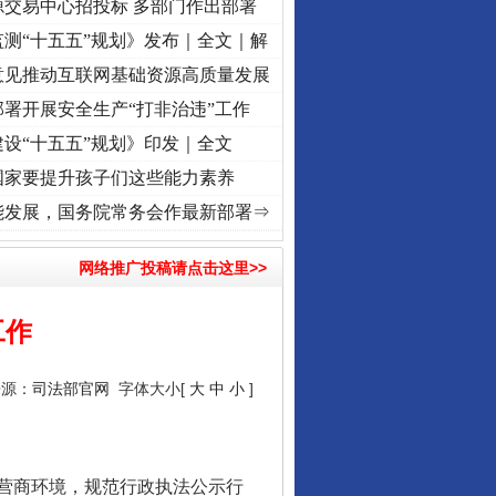
源交易中心招投标 多部门作出部署
测“十五五”规划》发布｜全文｜解
意见推动互联网基础资源高质量发展
署开展安全生产“打非治违”工作
设“十五五”规划》印发｜全文
国家要提升孩子们这些能力素养
牢记初心使命 奋进复兴征程丨“转折之城”激荡..
·[视频]
牢记初心使命 奋进复兴征程丨红船
能发展，国务院常务会作最新部署⇒
网络推广投稿请点击这里>>
工作
来源：
司法部官网
字体大小[
大
中
小
]
营商环境，规范行政执法公示行