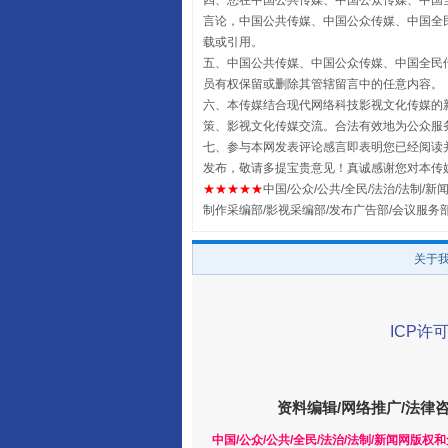
四、您在中国公共传媒、中国公众传媒、中国全民传媒Chin
言论，中国公共传媒、中国公众传媒、中国全民传媒China
载或引用。
五、中国公共传媒、中国公众传媒、中国全民传媒China 
员有权保留或删除其管辖留言中的任意内容。
六、本传媒结合现代网络科技影视文化传媒的新
策、影视文化传媒交流。合法有效地为公众服
七、参与本网发表评论感言即表明您已经阅读并
全民健身五年计划来了！等你上
发布，敬请多提宝贵意见！真诚感谢您对本传
★★★★★
中国/公众/公共/全民/法治/法制/新闻
制作采编部/影视采编部/发布广告部/会议服务
关于
ICP许可
资料编辑/网络推广/法律
阿坝州三大球赛在茂县开幕
中国/公众/公共/全民/法治/法制/新闻网版权