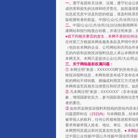
一、
遵守各国有关法律、法规，遵守社会公
成伤害和损失的法律和经济责任。如投递假
信息若无意中涉及到您的权益，请及时联系
版权拥有者的权益。中国/公众/公共/全民/法
二、
中国/公众/公共/全民/法治/法制/
康网站和报刊电视台转载，并请注明来源，
●就下列相关事宜的发生，本网不承担任何法
任何第三方根据本网各服务条款及声明中所
（包括在本网的企业、公司网站和共同合作
言的内容和反映投诉报料信息人承认本网所
本网无关。本网只是提供公众/公民/大众/
三、关于网络版权权属问题：
①
本网注明“来源：XXXXXXX网”的所有
国家大学科技园优化重塑工作
映投诉报料信息，本网有权发布或不发布在
权的网站不得转载、摘编或利用其它方式使用
本网将追究其相关法律责任和经济责任。如
②
凡本网注明“来源：XXXXXXX”（非
象，增强国家软实力，参与国际新闻舆论竞争
者的重任。
③
如你所反映投诉报料和投稿的部份内容未
问题需即时在
（15日内）
与本网联系，经本
被举报人的权利，任何公民都有陈述权和知
要求将被举报人姓名、地址、单位、实名公布
本网赞同其观点和对其真实性负责。
● 本
过中国公众传媒/中国公共传媒/中国全民传媒