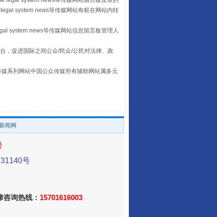
 legal system news等传媒网站留言板发表的
legal system news等传媒网站有权在网站内转
egal system news等传媒网站信息留言板管理人
台，促进国际之间公众/民众/公民对法律、政
本传媒系列网站中国公众传媒所有辅助网站属多元
让传统村落焕发生机
。
/新闻网
号
1140号
法律咨询热线：
15701616003
走走走！国家喊你健身啦