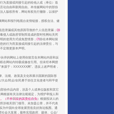
行为直接或间接引起的给他人或（单位）造
言论自由和新闻自由。本传媒网站中的部份
法人版权所有，网站有权先行撤除，以保护
健康网站和报刊电视台友情链接，授权合法、健
信息泄漏或其他原因导致的个人信息泄漏；
⑶
毒侵入或政府管制而造成的暂时性网站关闭
明的使用方式或免责情形；
⑺
你在本网站留
您的行为而直接或间接引起的法律责任，与
将不定期更新本声明。
合作伙伴的网站上使用你留言在本网站内容和反
山西：不断增强治理腐败综合效能
权在网站内转载或修改引用。但未经本网授
源于：XXXXXXX网”。违反上述声明者，
法律、法规、政策及文化和展示国家的国际形
大众/民众/全民勇于担任文化使者与和平使
的部份作品内容，涉及个人或单位版权和其它
本网根据有关法律法规规定，为维护举报人和
认。（不作回应的其责任自负）
根据投诉人的
至所涉相关部门领导。未加盖公章，并不代表
督，实为中国向全球发展营造良好舆论氛围。通
促进社会大发展，最终实现政府、媒体、公众/