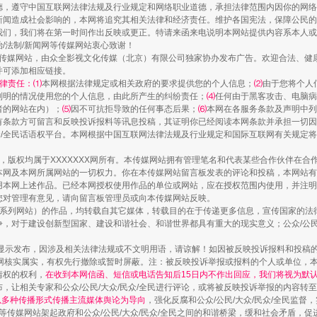
德，遵守中国互联网法律法规及行业规定和网络职业道德，承担法律范围内因你的网络
新闻造成社会影响的，本网将追究其相关法律和经济责任。维护各国宪法，保障公民的
我们，我们将在第一时间作出反映或更正。特请来函来电说明本网站提供内容系本人或
治/法制/新闻网等传媒网站衷心致谢！
新闻网等传媒网站，由众全影视文化传媒（北京）有限公司独家协办发布广告。欢迎合法、
并可添加相应链接。
律责任：⑴
本网根据法律规定或相关政府的要求提供您的个人信息；
⑵
由于您将个人
列明的情况使用您的个人信息，由此所产生的纠纷责任；
⑷
任何由于黑客攻击、电脑病
者的网站在内）；
⑸
因不可抗拒导致的任何事态后果；
⑹
本网在各服务条款及声明中列
有条款方可留言和反映投诉报料等讯息投稿，其证明你已经阅读本网条款并承担一切因
民众/全民话语权平台。本网根据中国互联网法律法规及行业规定和国际互联网有关规定
作品，版权均属于XXXXXXX网所有。本传媒网站拥有管理笔名和代表某些合作伙伴在
镜头丨大暑三秋近
本网及本网所属网站的一切权力。你在本传媒网站留言板发表的评论和投稿，本网站有
本网上述作品。已经本网授权使用作品的单位或网站，应在授权范围内使用，并注明“来
您对管理有意见，请向留言板管理员或向本传媒网站反映。
本传媒系列网站）的作品，均转载自其它媒体，转载目的在于传递更多信息，宣传国家的
，对于建设创新型国家、建设和谐社会、和谐世界都具有重大的现实意义；公众/公民/
显示发布，因涉及相关法律法规或不文明用语，请谅解！如因被反映投诉报料和投稿
网核实属实，有权先行撤除或暂时屏蔽。注：被反映投诉举报或报料的个人或单位，
情权的权利，
在收到本网信函、短信或电话告知后15日内不作出回应，我们将视为默
，让相关专家和公众/公民/大众/民众/全民进行评论，或将被反映投诉举报的内容转
网以多种传播形式传播主流媒体舆论为导向
，强化反腐和公众/公民/大众/民众/全民监
等传媒网站架起政府和公众/公民/大众/民众/全民之间的和谐桥梁，缓和社会矛盾，