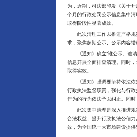
为，近期，司法部印发《关于开
个月的行政处罚公示信息集中清
取得阶段性显著成效。
此次清理工作以推进严格规范
求，聚焦超期公示、公示内容错
《通知》确立“谁公示、谁清理
完善运行机制助力责任有效落
信息开展全面排查清理。同时，
取得实效。
《通知》强调要坚持依法依规
行政执法监督职责，强化与行政
作为的行为依法予以纠正。同时
此次集中清理是深入推进规范
合法权益、提升行政执法公信力
效，为全国统一大市场建设提供
东山县通报“牛蛙产品抗生素超标问