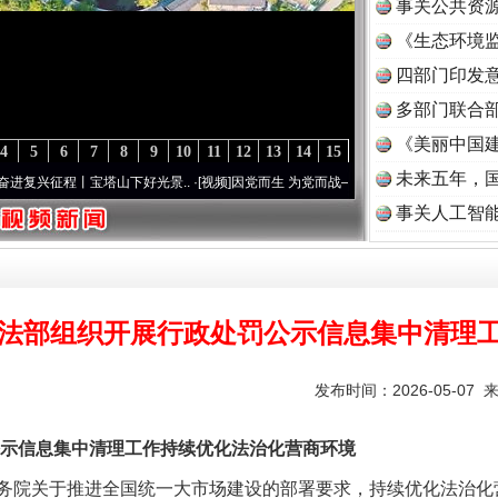
事关公共资
《生态环境监
读
四部门印发
多部门联合部
《美丽中国建
4
5
6
7
8
9
10
11
12
13
14
15
未来五年，
征程丨宝塔山下好光景..
·[视频]
因党而生 为党而战——百年“纪”事⑧加强纪律..
·[视频]
事关人工智
法部组织开展行政处罚公示信息集中清理
发布时间：2026-05-07 
信息集中清理工作持续优化法治化营商环境
院关于推进全国统一大市场建设的部署要求，持续优化法治化