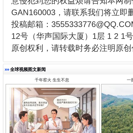
意侵犯到您的权益烦请告知本网制作采编
GAN160003，请联系我们将立即删
投稿邮箱：3555333776@QQ
12号（华声国际大厦）1层 1 2
千年窑火 生生不息
一
原创权利，请转载时务必注明原创作
全球视频图文新闻
揭开“小金库”的免责幌子