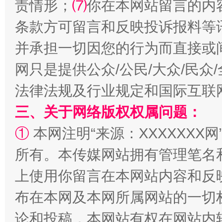
责情形；
⑺
你在本网站留言的内
条款方可留言和反映投诉报料等
并承担一切因您的行为而直接或
网只是提供公众/公民/大众/民
法律法规及行业规定和国际互联
三、关于网络版权权属问题：
阿坝州三大球赛在茂县开幕
规模最
①
本网注明“来源：XXXXXXX网
所有。本传媒网站拥有管理笔名
上使用你留言在本网站内容和反
布在本网及本网所属网站的一切
论和投稿，本网站有权在网站内