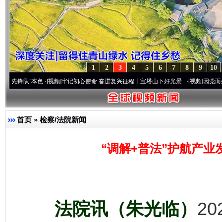
1
2
3
4
5
6
7
8
9
10
本色
·[视频]
牢记初心使命 奋进复兴征程丨宝塔山下好光景..
·[视频]
因党而生 为党而战—
首页
»
检察/法院新闻
“调解+普法”护航产业
法院讯（朱光临）
2