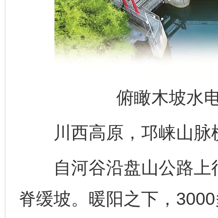
俯瞰木坡水
川西高原，邛崃山脉横
自河谷沿盘山公路上行，
脊缓坡。暖阳之下，300