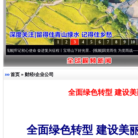
1
2
3
4
5
6
7
8
9
10
初心使命 奋进复兴征程丨宝塔山下好光景..
·[视频]
因党而生 为党而战——百年“纪”事⑧
首页
»
财经/企业公司
全面绿色转型 建设美
全面绿色转型 建设美丽