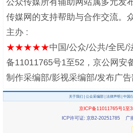
公众传媒所有辅助网站属多元发
传媒网的支持帮助与合作交流。
完善运行机制助力责任有效落实
行
主办 :
★★★★★
中国/公众/公共/全民/
备11011765号1至52，京公网安备：
制作采编部/影视采编部/发布广告
关于我们
|
公众采编部
|
法律声明
| 中国
法徽映军营 权益有保障
让
京ICP备11011765号1至3
ICP许可证: 京B2-20251785
广