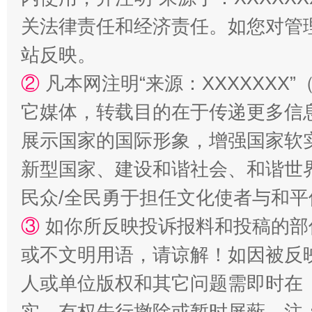
关法律责任和经济责任。如您对管
站反映。
②
凡本网注明“来源：XXXXXX
镜头丨大暑三秋近
山西：不
它媒体，转载目的在于传递更多信
展示国家的国际形象，增强国家软
新型国家、建设和谐社会、和谐世界
民众/全民勇于担任文化使者与和
③
如你所反映投诉报料和投稿的部
或不文明用语，请谅解！如因被反
如何以同查同治破解风腐交织难题
养老服务
人或单位版权和其它问题需即时在
实，有权先行撤除或暂时屏蔽。注