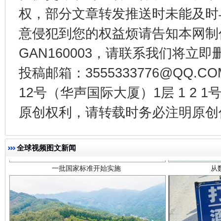
权，部分文章转发推送时未能及时
意侵犯到您的权益烦请告知本网制作采编
GAN160003，请联系我们将立即删
投稿邮箱：3555333776@QQ
12号（华声国际大厦）1层 1 2
一批国家标准开始实施
从
原创权利，请转载时务必注明原创作
全球视频图文新闻