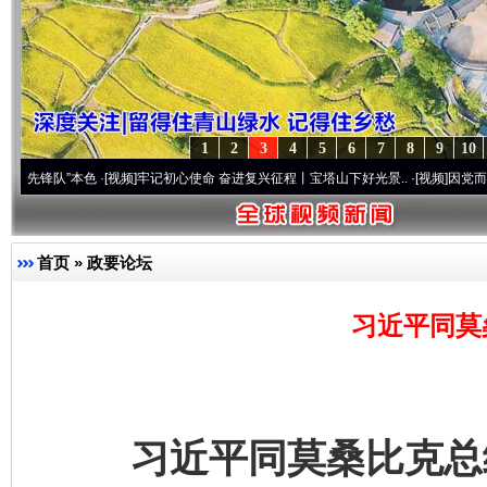
1
2
3
4
5
6
7
8
9
10
本色
·[视频]
牢记初心使命 奋进复兴征程丨宝塔山下好光景..
·[视频]
因党而生 为党而战——
首页
»
政要论坛
习近平同莫
习近平同莫桑比克总