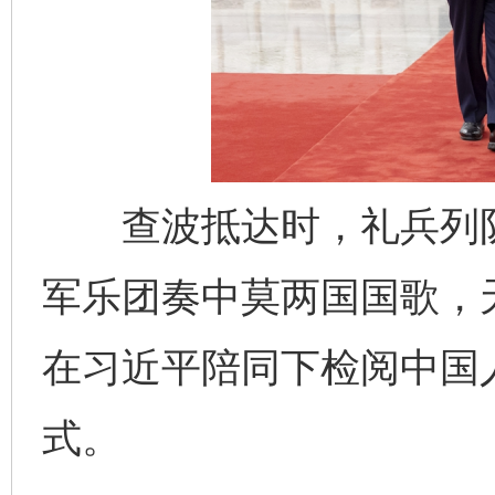
查波抵达时，礼兵列队
军乐团奏中莫两国国歌，
在习近平陪同下检阅中国
式。