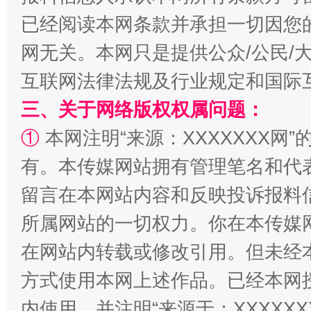
已经阅读本网条款并承担一切因您
事关残疾人未来5年
让
网无关。本网只是提供公众/公民/
互联网法律法规及行业规定和国际
三、关于网络版权权属问题：
①
本网注明“来源：XXXXXXX网”
有。本传媒网站拥有管理笔名和代
留言在本网站内容和反映投诉报料
规模最大的光氢储一体化项目
走走
所属网站的一切权力。你在本传媒
在网站内转载或修改引用。但未经
方式使用本网上述作品。已经本网
内使用，并注明“来源于：XXXXX