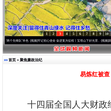
1
2
3
4
5
6
7
8
9
10
先锋队”本色
·[视频]
牢记初心使命 奋进复兴征程丨宝塔山下好光景..
·[视频]
因党而生 为
首页
»
聚焦廉政法纪
易炼红被查
十四届全国人大财政经