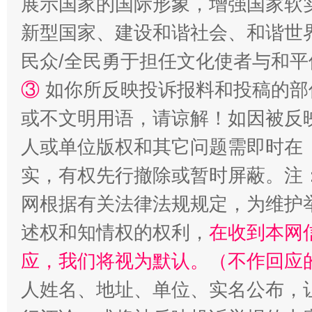
展示国家的国际形象，增强国家软
国家大学科技园优化重塑工作
新型国家、建设和谐社会、和谐世界
民众/全民勇于担任文化使者与和
③
如你所反映投诉报料和投稿的部
或不文明用语，请谅解！如因被反
人或单位版权和其它问题需即时在
实，有权先行撤除或暂时屏蔽。注
网根据有关法律法规规定，为维护
扯下公款旅游的“隐身衣”
如何以同
述权和知情权的权利，
在收到本网
应，我们将视为默认。（不作回应
人姓名、地址、单位、实名公布，让