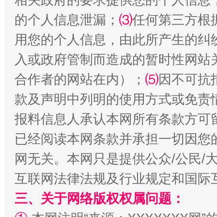
的个人信息泄漏；
⑶
任何第三方根
用您的个人信息，由此所产生的纠
入或政府管制而造成的暂时性网站
受贿1.44亿！段成刚被判无期
从幼儿
合作者的网站在内）；
⑸
因不可抗
款及声明中列明的使用方式或免责
报料信息人承认本网所有条款方可
已经阅读本网条款并承担一切因您
网无关。本网只是提供公众/公民/
互联网法律法规及行业规定和国际
全民健身五年计划来了！等你上场
三、关于网络版权权属问题：