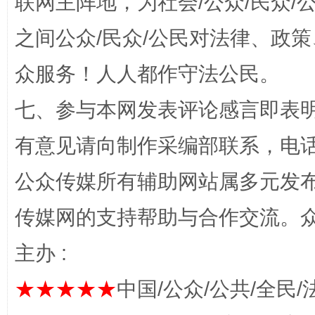
联网主阵地，为社会/公众/民众
之间公众/民众/公民对法律、政
众服务！人人都作守法公民。
“蜀中异人”王建安的艺术幻境
七、参与本网发表评论感言即表明
有意见请向制作采编部联系，电话：0
公众传媒所有辅助网站属多元发
传媒网的支持帮助与合作交流。
主办 :
★★★★★
中国/公众/公共/全民/
完善运行机制助力责任有效落实
一纸欠条