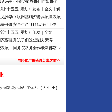
源交易中心招投标 多部门作出部署
测“十五五”规划》发布｜全文｜解
意见推动互联网基础资源高质量发展
署开展安全生产“打非治违”工作
设“十五五”规划》印发｜全文
国家要提升孩子们这些能力素养
征程丨红船起航处 潮起..
·[视频]
一首歌的时间，读懂乐至的“诗与远方”
·[视频]
从《水
能发展，国务院常务会作最新部署⇒
网络推广投稿请点击这里>>
业
纪委国家监委网站
字体大小[
大
中
小
]