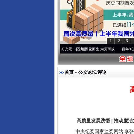
1
2
3
 奋进复兴征程丨宝塔山下好光景..
·[视频]
因党而生 为党而战——百年“纪”事⑧加强纪律.
首页
»
公众论坛/评论
高质量发展践悟 | 推动廉洁
中央纪委国家监委网站 李张