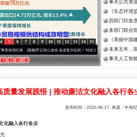
事关公共资
《生态环境监
读
四部门印发
多部门联合部
《美丽中国建
4
5
6
7
8
9
10
11
12
13
14
15
未来五年，
.
·[视频]
牢记初心使命 奋进复兴征程丨“转折之城”激荡..
·[视频]
牢记初心使命 奋进复兴
事关人工智
高质量发展践悟 | 推动廉洁文化融入各行各
发布时间：2025-06-17 来源：
中央
文化融入各行各业
光