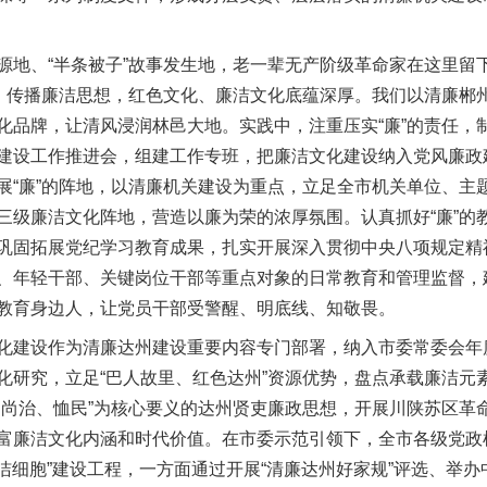
、“半条被子”故事发生地，老一辈无产阶级革命家在这里留
学、传播廉洁思想，红色文化、廉洁文化底蕴深厚。我们以清廉郴
化品牌，让清风浸润林邑大地。实践中，注重压实“廉”的责任，
建设工作推进会，组建工作专班，把廉洁文化建设纳入党风廉政
展“廉”的阵地，以清廉机关建设为重点，立足全市机关单位、主
三级廉洁文化阵地，营造以廉为荣的浓厚氛围。认真抓好“廉”的
巩固拓展党纪学习教育成果，扎实开展深入贯彻中央八项规定精
、年轻干部、关键岗位干部等重点对象的日常教育和管理监督，
教育身边人，让党员干部受警醒、明底线、知敬畏。
建设作为清廉达州建设重要内容专门部署，纳入市委常委会年
化研究，立足“巴人故里、红色达州”资源优势，盘点承载廉洁元
、尚治、恤民”为核心要义的达州贤吏廉政思想，开展川陕苏区革
富廉洁文化内涵和时代价值。在市委示范引领下，全市各级党政
廉洁细胞”建设工程，一方面通过开展“清廉达州好家规”评选、举