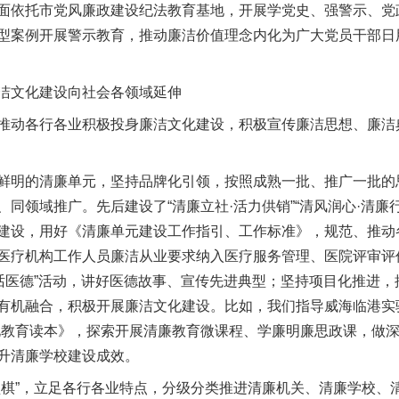
面依托市党风廉政建设纪法教育基地，开展学党史、强警示、党
型案例开展警示教育，推动廉洁价值理念内化为广大党员干部日
文化建设向社会各领域延伸
各行各业积极投身廉洁文化建设，积极宣传廉洁思想、廉洁典型
明的清廉单元，坚持品牌化引领，按照成熟一批、推广一批的
同领域推广。先后建设了“清廉立社·活力供销”“清风润心·清廉行
建设，用好《清廉单元建设工作指引、工作标准》，规范、推动
医疗机构工作人员廉洁从业要求纳入医疗服务管理、医院评审评
者话医德”活动，讲好医德故事、宣传先进典型；坚持项目化推进
有机融合，积极开展廉洁文化建设。比如，我们指导威海临港实
化教育读本》，探索开展清廉教育微课程、学廉明廉思政课，做
升清廉学校建设成效。
实
一纸欠条伤亲情 巡回调解促和解..
”，立足各行各业特点，分级分类推进清廉机关、清廉学校、