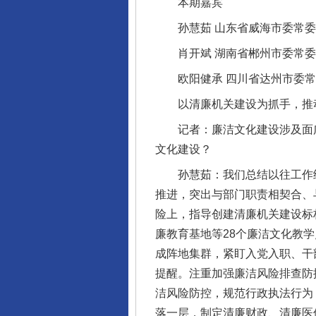
本期嘉宾
孙慧茹 山东省威海市委常委
肖开斌 湖南省郴州市委常委
欧阳健承 四川省达州市委常
以清廉机关建设为抓手，推动
记者：廉洁文化建设涉及面广
文化建设？
孙慧茹：我们总结以往工作经验
推进，突出与部门职责相契合、
险上，指导创建清廉机关建设标
廉教育基地等28个廉洁文化教
成阵地集群，紧盯入党入职、干
提醒。注重加强廉洁风险排查防
洁风险防控，规范行政执法行为
落一层，制定清廉财政、清廉医