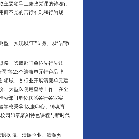
政主要领导上廉政党课的铸魂行
用而不觉的言行准则和行为规
，实现以“正”立身、以“信”致
思路，选取部门单位先行先试、
医”等23个清廉单元特色品牌。
各领域、各行业开展清廉单元建
价、大型医院巡查等工作，在全
，推动部门单位联系各行各业实
验学校秉承“以廉印心、铸魂育
深校园印章篆刻特色课程与新时代
行业协会接连发公告
清廉医院、清廉企业、清廉乡