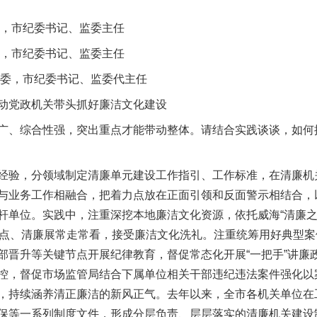
，市纪委书记、监委主任
，市纪委书记、监委主任
委，市纪委书记、监委代主任
党政机关带头抓好廉洁文化建设
、综合性强，突出重点才能带动整体。请结合实践谈谈，如何
，分领域制定清廉单元建设工作指引、工作标准，在清廉机关
与业务工作相融合，把着力点放在正面引领和反面警示相结合，
杆单位。实践中，注重深挖本地廉洁文化资源，依托威海“清廉之
学点、清廉展常走常看，接受廉洁文化洗礼。注重统筹用好典型
部晋升等关键节点开展纪律教育，督促常态化开展“一把手”讲廉
控，督促市场监管局结合下属单位相关干部违纪违法案件强化以
，持续涵养清正廉洁的新风正气。去年以来，全市各机关单位在
保等一系列制度文件，形成分层负责、层层落实的清廉机关建设